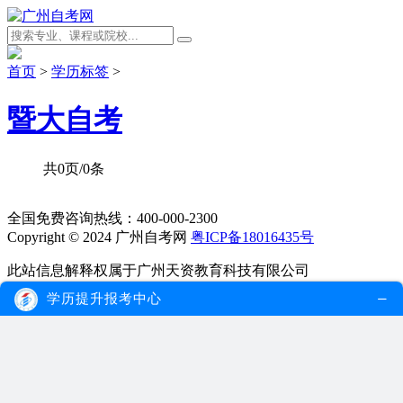
首页
>
学历标签
>
暨大自考
共0页/0条
全国免费咨询热线：400-000-2300
Copyright © 2024 广州自考网
粤ICP备18016435号
此站信息解释权属于广州天资教育科技有限公司
学历提升报考中心
声明：本站为广东自学考试民间交流网站，近期广东自学考试
动态请各位考生以省教育考试院、各市自考办通知为准。
网站首页