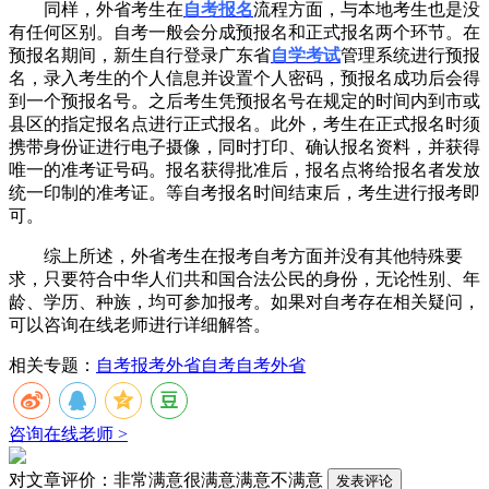
同样，外省考生在
自考报名
流程方面，与本地考生也是没
有任何区别。自考一般会分成预报名和正式报名两个环节。在
预报名期间，新生自行登录广东省
自学考试
管理系统进行预报
名，录入考生的个人信息并设置个人密码，预报名成功后会得
到一个预报名号。之后考生凭预报名号在规定的时间内到市或
县区的指定报名点进行正式报名。此外，考生在正式报名时须
携带身份证进行电子摄像，同时打印、确认报名资料，并获得
唯一的准考证号码。报名获得批准后，报名点将给报名者发放
统一印制的准考证。等自考报名时间结束后，考生进行报考即
可。
综上所述，外省考生在报考自考方面并没有其他特殊要
求，只要符合中华人们共和国合法公民的身份，无论性别、年
龄、学历、种族，均可参加报考。如果对自考存在相关疑问，
可以咨询在线老师进行详细解答。
相关专题：
自考报考
外省自考
自考外省
咨询在线老师 >
对文章评价：
非常满意
很满意
满意
不满意